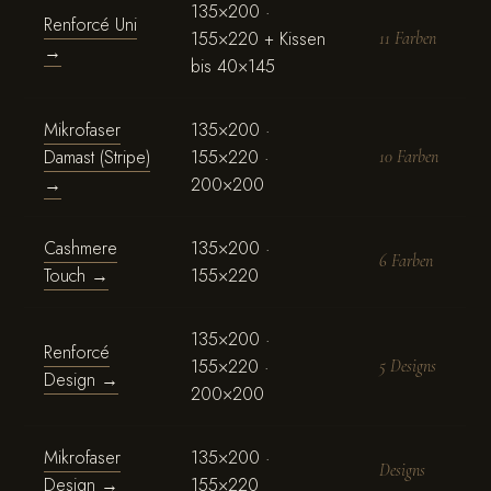
135×200 ·
Renforcé Uni
155×220 + Kissen
11 Farben
→
bis 40×145
Mikrofaser
135×200 ·
Damast (Stripe)
155×220 ·
10 Farben
→
200×200
Cashmere
135×200 ·
6 Farben
Touch
→
155×220
135×200 ·
Renforcé
155×220 ·
5 Designs
Design
→
200×200
Mikrofaser
135×200 ·
Designs
Design
→
155×220