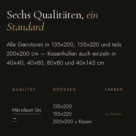
Sechs Qualitäten,
ein
Standard
Alle Garnituren in 135×200, 155×220 und teils
200×200 cm — Kissenhüllen auch einzeln in
40×40, 40×80, 80×80 und 40×145 cm.
QUALITÄT
GRÖSSEN
FARBEN
135×200 ·
Mikrofaser Uni
155×220 ·
10 Farben
→
200×200 + Kissen