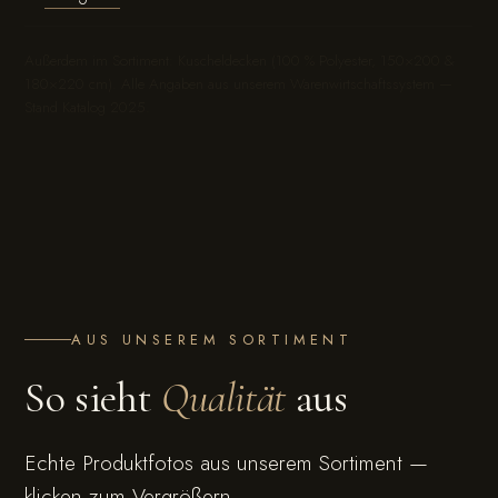
Außerdem im Sortiment: Kuscheldecken (100 % Polyester, 150×200 &
180×220 cm). Alle Angaben aus unserem Warenwirtschaftssystem —
Stand Katalog 2025.
AUS UNSEREM SORTIMENT
So sieht
Qualität
aus
Echte Produktfotos aus unserem Sortiment —
klicken zum Vergrößern.