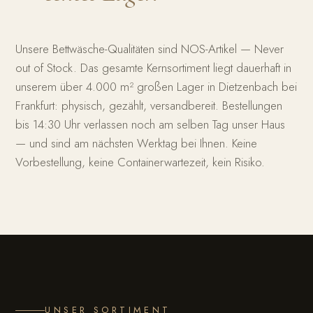
Unsere Bettwäsche-Qualitäten sind NOS-Artikel — Never
out of Stock. Das gesamte Kernsortiment liegt dauerhaft in
unserem über 4.000 m² großen Lager in Dietzenbach bei
Frankfurt: physisch, gezählt, versandbereit. Bestellungen
bis 14:30 Uhr verlassen noch am selben Tag unser Haus
— und sind am nächsten Werktag bei Ihnen. Keine
Vorbestellung, keine Containerwartezeit, kein Risiko.
UNSER SORTIMENT