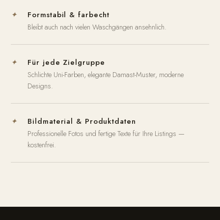
Formstabil & farbecht
✦
Bleibt auch nach vielen Waschgängen ansehnlich.
Für jede Zielgruppe
✦
Schlichte Uni-Farben, elegante Damast-Muster, moderne
Designs.
Bildmaterial & Produktdaten
✦
Professionelle Fotos und fertige Texte für Ihre Listings —
kostenfrei.