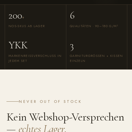
200
6
+
NOS-SKUS AB LAGER
QUALITÄTEN · 90–180 G/M²
YKK
3
MARKENREISSVERSCHLUSS IN J
GARNITURGRÖSSEN + KISSEN E
EDEM SET
INZELN
NEVER OUT OF STOCK
Kein Webshop-Versprechen
—
echtes Lager.